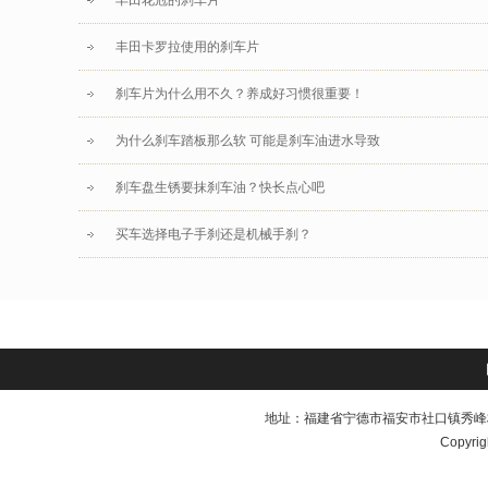
丰田花冠的刹车片
丰田卡罗拉使用的刹车片
刹车片为什么用不久？养成好习惯很重要！
为什么刹车踏板那么软 可能是刹车油进水导致
刹车盘生锈要抹刹车油？快长点心吧
买车选择电子手刹还是机械手刹？
地址：福建省宁德市福安市社口镇秀峰村下坂1号 电话
Copyrig