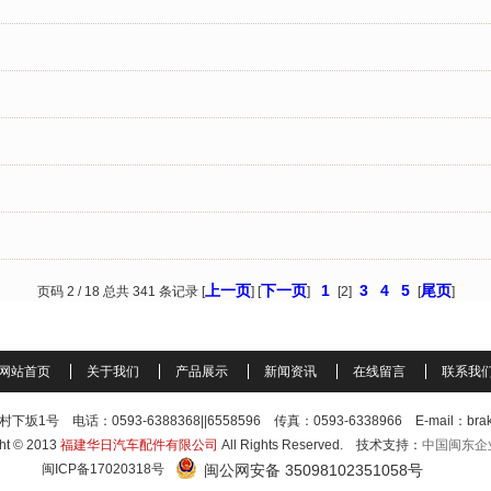
上一页
下一页
1
3
4
5
尾页
页码 2 / 18 总共 341 条记录 [
] [
]
[2]
[
]
网站首页
关于我们
产品展示
新闻资讯
在线留言
联系我
：0593-6388368||6558596 传真：0593-6338966 E-mail：brake@fjhua
ht © 2013
福建华日汽车配件有限公司
All Rights Reserved. 技术支持：
中国闽东企
闽ICP备17020318号
闽公网安备 35098102351058号